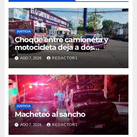
JUSTICIA
Choque entre camioneta y
motocicleta deja a dos
jóvenes lesionados en la
AGO 7, 2026
REDACTOR1
colonia 27 de Septiembre de
Poza Rica
JUSTICIA
Macheteó al sancho
AGO 7, 2026
REDACTOR1