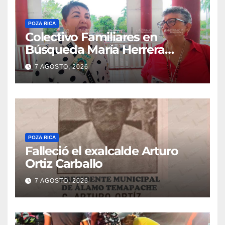
POZA RICA
Colectivo Familiares en
Búsqueda María Herrera
convoca a marcha
7 AGOSTO, 2026
POZA RICA
Falleció el exalcalde Arturo
Ortiz Carballo
7 AGOSTO, 2026