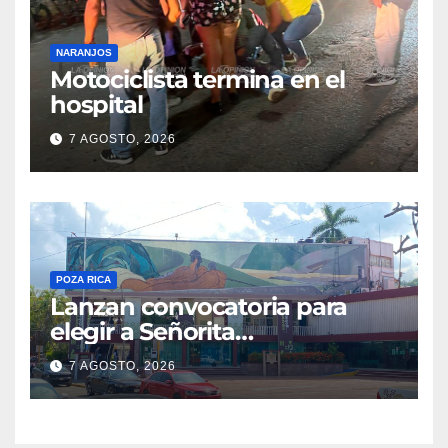
NARANJOS
Motociclista termina en el
hospital
7 AGOSTO, 2026
POZA RICA
Lanzan convocatoria para
elegir a Señorita
Independencia, Patria y
7 AGOSTO, 2026
Libertad 2026