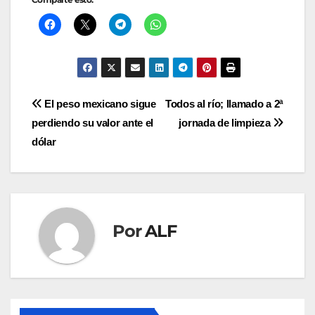
Navegación
El peso mexicano sigue
Todos al río; llamado a 2ª
perdiendo su valor ante el
jornada de limpieza
de
dólar
entradas
Por
ALF