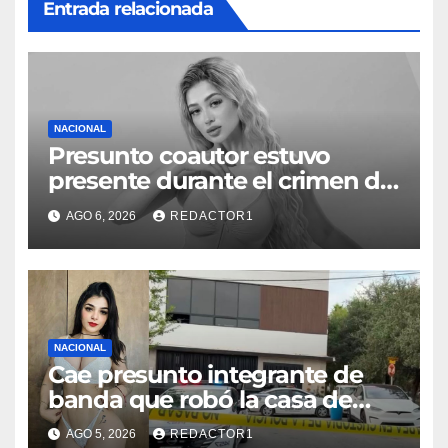
Entrada relacionada
NACIONAL
Presunto coautor estuvo
presente durante el crimen de
Valeria Márquez: Fiscalía
AGO 6, 2026
REDACTOR1
NACIONAL
Cae presunto integrante de
banda que robó la casa de
Karely Ruiz
AGO 5, 2026
REDACTOR1