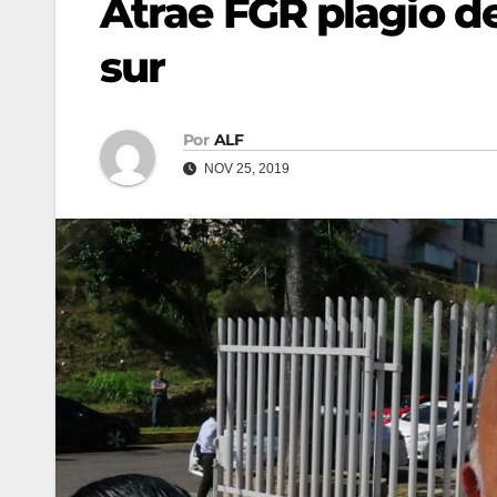
Atrae FGR plagio d
sur
Por
ALF
NOV 25, 2019