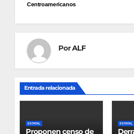
Centroamericanos
de
entradas
Por
ALF
Entrada relacionada
ESTATAL
ESTATAL
Proponen censo de
Derr