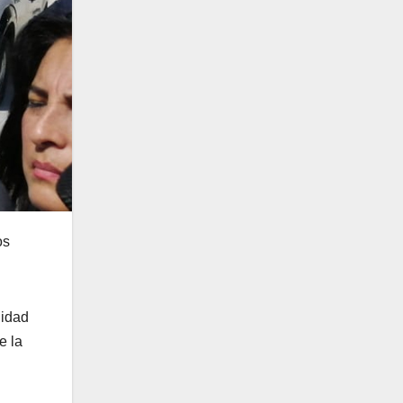
os
lidad
e la