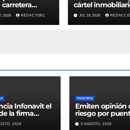
a carretera
cártel inmobiliar
el – Poza Rica
2, 2026
REDACTOR1
JUL 18, 2026
REDACCI
va críticas por
anza de
ulancia
cipal
CA
POZA RICA
cia Infonavit el
Emiten opinión 
de la firma
riesgo por puen
trónica
colapsado en l
OSTO, 2026
5 AGOSTO, 2026