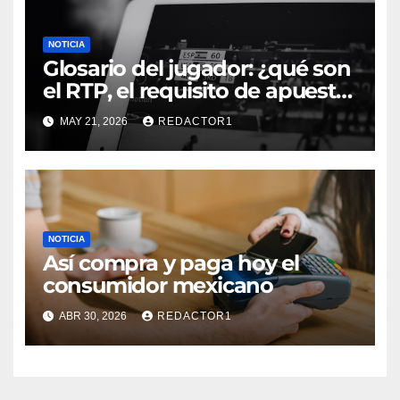
NOTICIA
Glosario del jugador: ¿qué son
el RTP, el requisito de apuesta,
los giros gratis y la volatilidad?
MAY 21, 2026
REDACTOR1
NOTICIA
Así compra y paga hoy el
consumidor mexicano
ABR 30, 2026
REDACTOR1