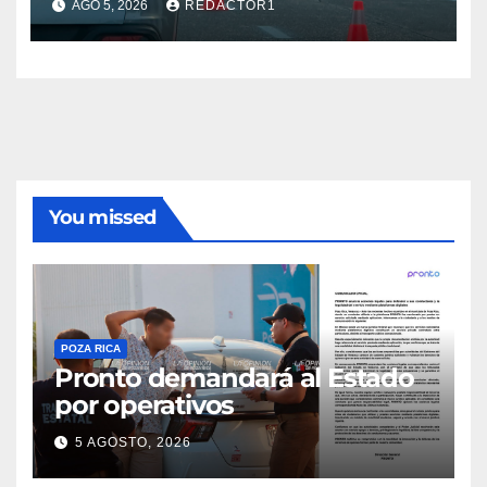
AGO 5, 2026
REDACTOR1
You missed
POZA RICA
Pronto demandará al Estado
por operativos
5 AGOSTO, 2026