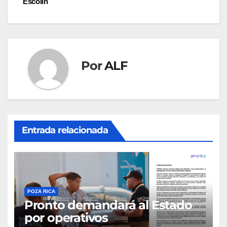
entradas
Escolín
Por
ALF
Entrada relacionada
POZA RICA
Pronto demandará al Estado
por operativos