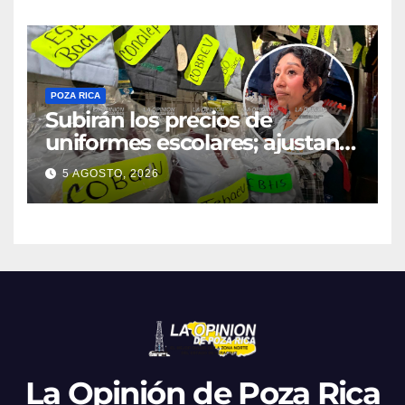
Público
POZA RICA
Subirán los precios de
uniformes escolares; ajustan
promociones
5 AGOSTO, 2026
La Opinión de Poza Rica