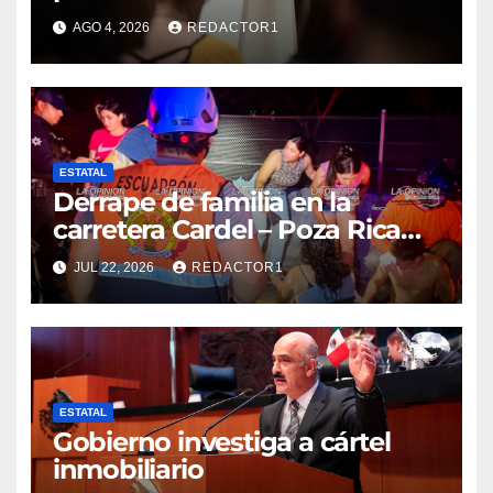
AGO 4, 2026
REDACTOR1
ESTATAL
Derrape de familia en la
carretera Cardel – Poza Rica
reaviva críticas por tardanza
JUL 22, 2026
REDACTOR1
de ambulancia municipal
ESTATAL
Gobierno investiga a cártel
inmobiliario