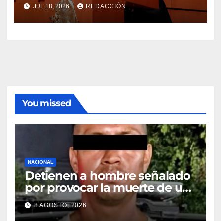
JUL 18, 2026
REDACCIÓN
You missed
NACIONAL
Detienen a hombre señalado
por provocar la muerte de un
adulto mayor
8 AGOSTO, 2026