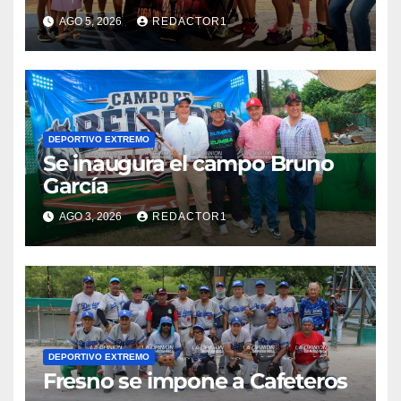
AGO 5, 2026
REDACTOR1
DEPORTIVO EXTREMO
Se inaugura el campo Bruno
García
AGO 3, 2026
REDACTOR1
DEPORTIVO EXTREMO
Fresno se impone a Cafeteros