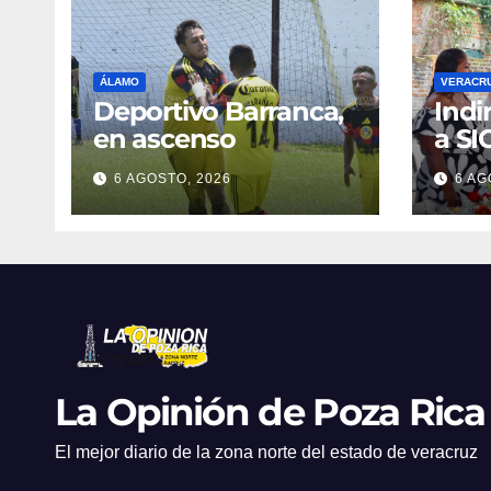
ÁLAMO
VERACR
Deportivo Barranca,
Indi
en ascenso
a SI
Educ
6 AGOSTO, 2026
6 AG
760 
peso
escu
La Opinión de Poza Rica
El mejor diario de la zona norte del estado de veracruz