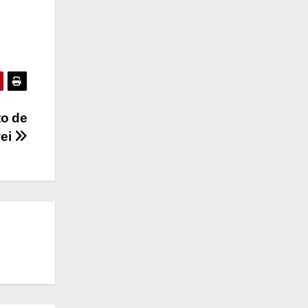
to de
ei