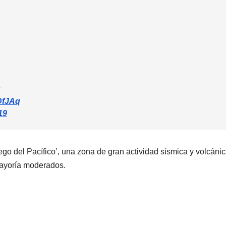
DfJAq
19
uego del Pacífico’, una zona de gran actividad sísmica y volcáni
mayoría moderados.