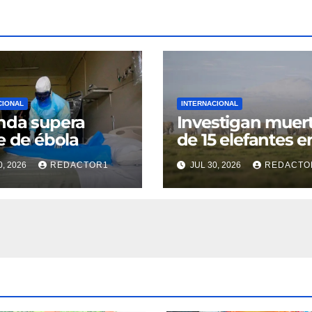
CIONAL
INTERNACIONAL
nda supera
Investigan muer
e de ébola
de 15 elefantes e
Kenia
0, 2026
REDACTOR1
JUL 30, 2026
REDACTO