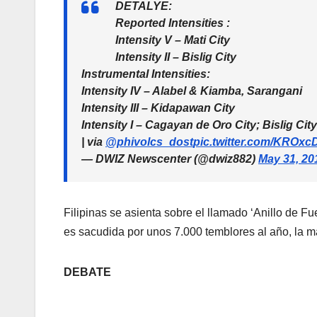
DETALYE:
Reported Intensities :
Intensity V – Mati City
Intensity II – Bislig City
Instrumental Intensities:
Intensity IV – Alabel & Kiamba, Sarangani
Intensity III – Kidapawan City
Intensity I – Cagayan de Oro City; Bislig City
| via
@phivolcs_dost
pic.twitter.com/KROxc
— DWIZ Newscenter (@dwiz882)
May 31, 20
Filipinas se asienta sobre el llamado ‘Anillo de F
es sacudida por unos 7.000 temblores al año, la 
DEBATE