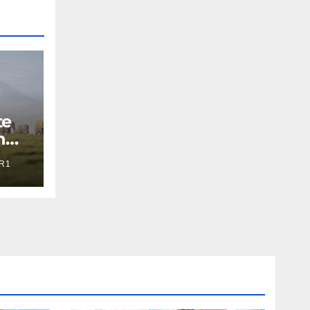
te
n
R1