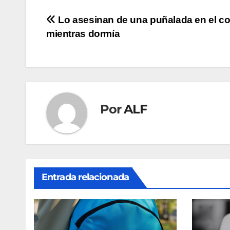
Navegación
Lo asesinan de una puñalada en el c
mientras dormía
de
entradas
Por
ALF
Entrada relacionada