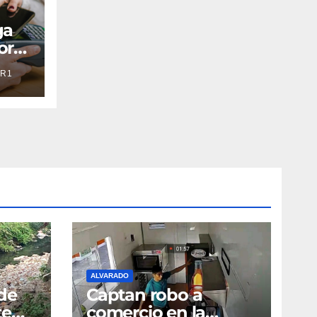
ga
or
R1
ALVARADO
de
Captan robo a
te
comercio en la