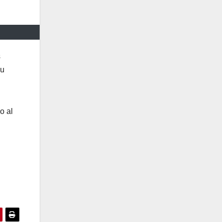
s
su
o al