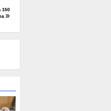
a 150
na