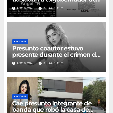
Guerrero a prisión federal
AGO 6, 2026
REDACTOR1
NACIONAL
Presunto coautor estuvo
presente durante el crimen de
Valeria Márquez: Fiscalía
AGO 6, 2026
REDACTOR1
NACIONAL
Cae presunto integrante de
banda que robó la casa de