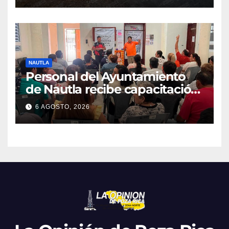
NAUTLA
Personal del Ayuntamiento
de Nautla recibe capacitación
en atención a emergencias
6 AGOSTO, 2026