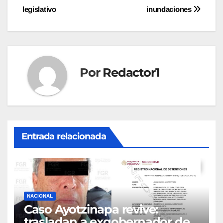
entradas
legislativo
inundaciones
Por
Redactor1
Entrada relacionada
NACIONAL
Caso Ayotzinapa revive:
trasladan a exgobernador de