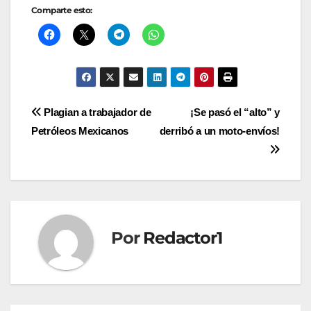
Comparte esto:
Navegación
Plagian a trabajador de
¡Se pasó el “alto” y
Petróleos Mexicanos
derribó a un moto-envíos!
de
entradas
Por
Redactor1