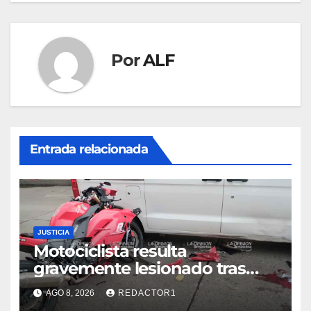
Por
ALF
Entrada relacionada
JUSTICIA
Motociclista resulta
gravemente lesionado tras
choque en la colonia Ricardo
AGO 8, 2026
REDACTOR1
Flores Magón