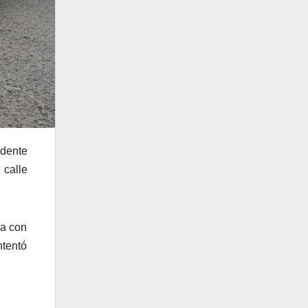
idente
 calle
ba con
ntentó