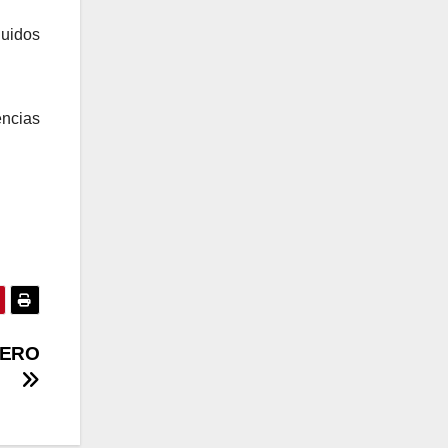
luidos
encias
DERO