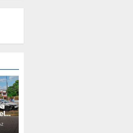
pa
el
AZ