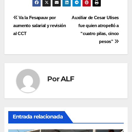
Navegación
Va la Fesapauv por
Auxiliar de Cesar Ulises
aumento salarial y revisión
fue quien atropelló a
de
al CCT
“cuatro pilas, cinco
entradas
pesos”
Por
ALF
Entrada relacionada