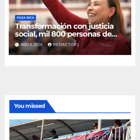
POZA RICA
Transformación con justicia
social, mil 800 personas de
siete municipios reciben
AGO 6, 2026
REDACTOR1
Apoyo a la Palabra: Rocío
Nahle
You missed