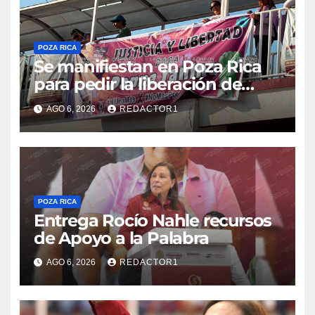
POZA RICA
Se manifiestan en Poza Rica
para pedir la liberación de
Danna Yanina y el
AGO 6, 2026
REDACTOR1
esclarecimiento del caso
Dafne
POZA RICA
Entrega Rocío Nahle recursos
de Apoyo a la Palabra
AGO 6, 2026
REDACTOR1