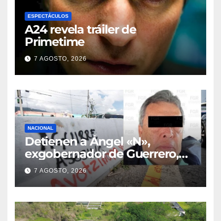
ESPECTÁCULOS
A24 revela tráiler de
Primetime
7 AGOSTO, 2026
NACIONAL
Detienen a Ángel «N»,
exgobernador de Guerrero,
por el caso Ayotzinapa
7 AGOSTO, 2026