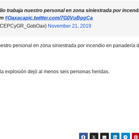
io trabaja nuestro personal en zona siniestrada por incend
am
#Oaxaca
pic.twitter.com/7G0VuBggCa
l (@CEPCyGR_GobOax)
November 21, 2019
uestro personal en zona siniestrada por incendio en panadería 
a explosión dejó al menos seis personas heridas.