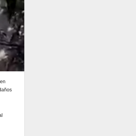
 en
 daños
al