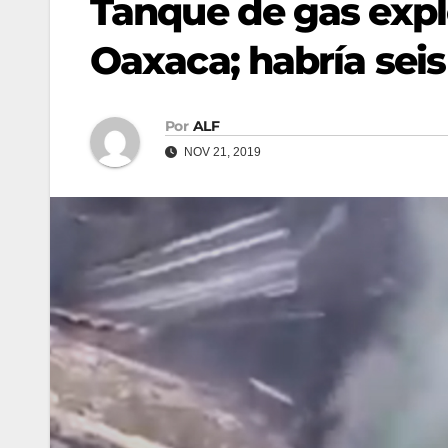
Tanque de gas expl
Oaxaca; habría seis
Por
ALF
NOV 21, 2019