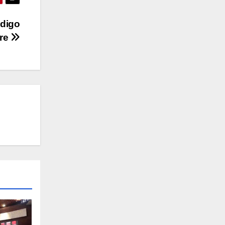
ódigo
bre