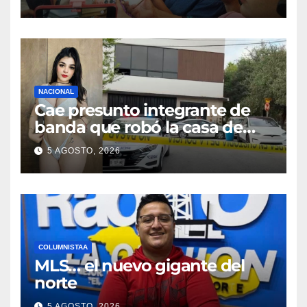
Sureste y Úrsulo Galván
NACIONAL
Cae presunto integrante de
banda que robó la casa de
Karely Ruiz
5 AGOSTO, 2026
COLUMNISTAA
MLS… el nuevo gigante del
norte
5 AGOSTO, 2026