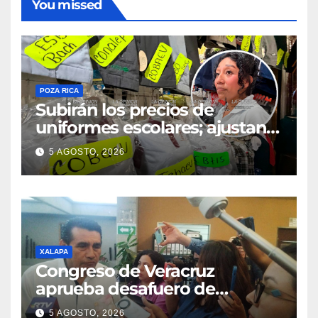
You missed
POZA RICA
Subirán los precios de
uniformes escolares; ajustan
promociones
5 AGOSTO, 2026
XALAPA
Congreso de Veracruz
aprueba desafuero de
alcaldes de Ixhuatlán del
5 AGOSTO, 2026