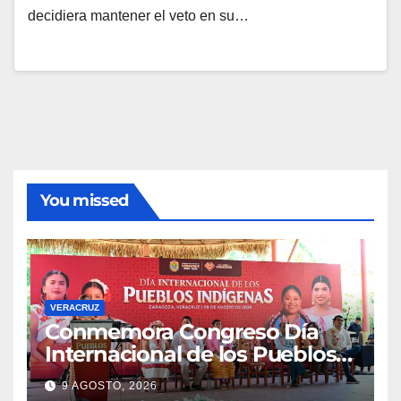
decidiera mantener el veto en su…
You missed
VERACRUZ
Conmemora Congreso Día
Internacional de los Pueblos
Indígenas
9 AGOSTO, 2026