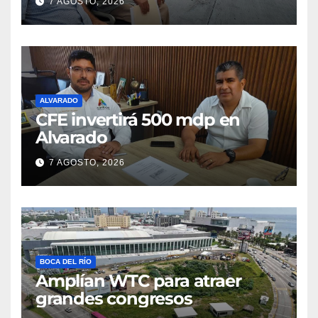
7 AGOSTO, 2026
ALVARADO
CFE invertirá 500 mdp en
Alvarado
7 AGOSTO, 2026
BOCA DEL RÍO
Amplían WTC para atraer
grandes congresos