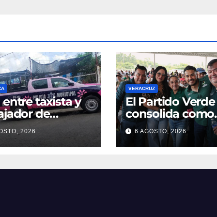
CA
VERACRUZ
 entre taxista y
​El Partido Verde
ajador de
consolida como
lavado moviliza
fuerza indestruc
OSTO, 2026
6 AGOSTO, 2026
licías en Poza
en la zona norte
Veracruz