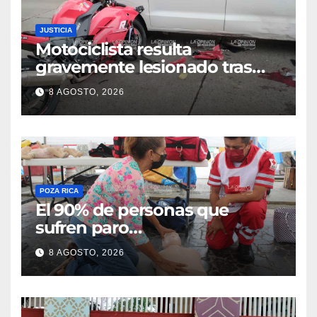
JUSTICIA
Motociclista resulta
gravemente lesionado tras
choque en la colonia Ricardo
8 AGOSTO, 2026
Flores Magón
POZA RICA
El 90% de personas que
sufren paro
cardiorrespiratorio mueren
8 AGOSTO, 2026