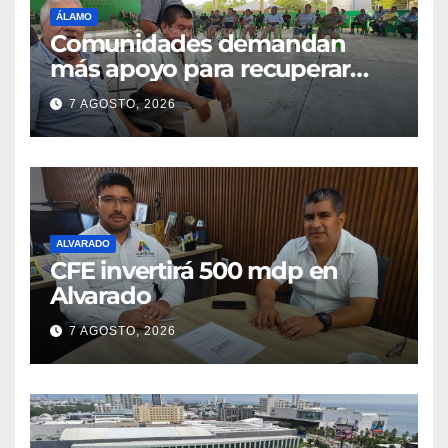
ÁLAMO
Comunidades demandan
más apoyo para recuperar
parcelas
7 AGOSTO, 2026
ALVARADO
CFE invertirá 500 mdp en
Alvarado
7 AGOSTO, 2026