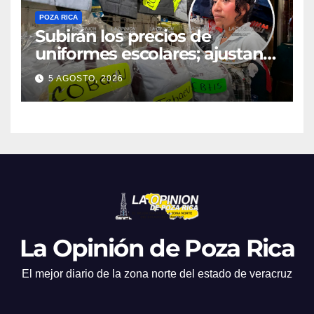
POZA RICA
Subirán los precios de
uniformes escolares; ajustan
promociones
5 AGOSTO, 2026
La Opinión de Poza Rica
El mejor diario de la zona norte del estado de veracruz