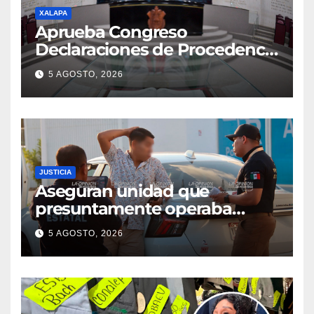
XALAPA
Aprueba Congreso
Declaraciones de Procedencia
en contra de dos munícipes
5 AGOSTO, 2026
JUSTICIA
Aseguran unidad que
presuntamente operaba
mediante aplicación digital en
5 AGOSTO, 2026
operativo de Transporte
Público