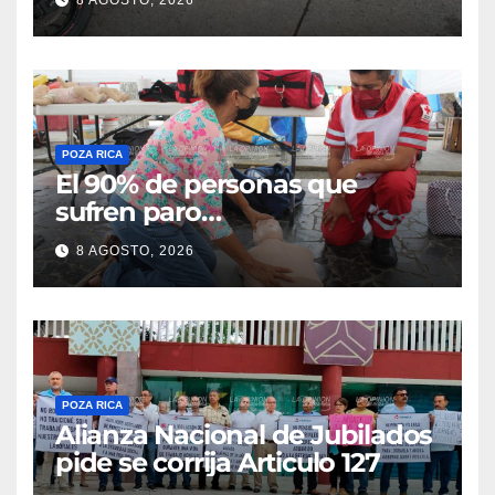
Flores Magón
POZA RICA
El 90% de personas que
sufren paro
cardiorrespiratorio mueren
8 AGOSTO, 2026
POZA RICA
Alianza Nacional de Jubilados
pide se corrija Articulo 127