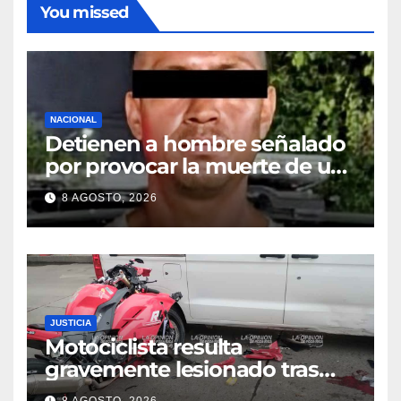
You missed
NACIONAL
Detienen a hombre señalado
por provocar la muerte de un
adulto mayor
8 AGOSTO, 2026
JUSTICIA
Motociclista resulta
gravemente lesionado tras
choque en la colonia Ricardo
8 AGOSTO, 2026