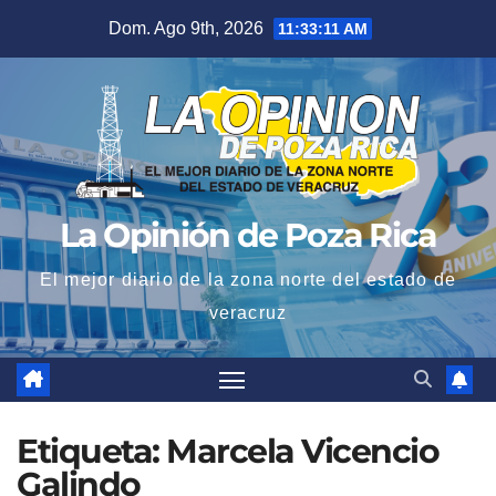
Saltar
Dom. Ago 9th, 2026
11:33:12 AM
al
contenido
La Opinión de Poza Rica
El mejor diario de la zona norte del estado de
veracruz
Etiqueta:
Marcela Vicencio
Galindo