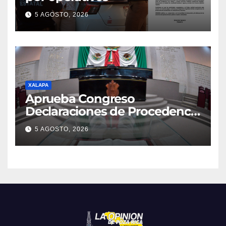
5 AGOSTO, 2026
XALAPA
Aprueba Congreso
Declaraciones de Procedencia
en contra de dos munícipes
5 AGOSTO, 2026