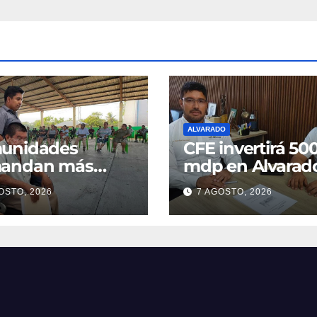
ALVARADO
unidades
CFE invertirá 50
andan más
mdp en Alvarad
o para
OSTO, 2026
7 AGOSTO, 2026
perar parcelas