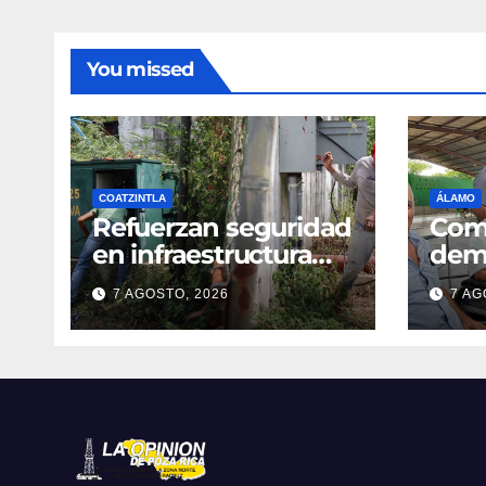
You missed
COATZINTLA
ÁLAMO
Refuerzan seguridad
Com
en infraestructura
dem
hidráulica
apoy
7 AGOSTO, 2026
7 AG
recu