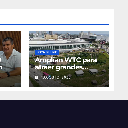
BOCA DEL RÍO
0
Amplían WTC para
o
atraer grandes
congresos
7 AGOSTO, 2026