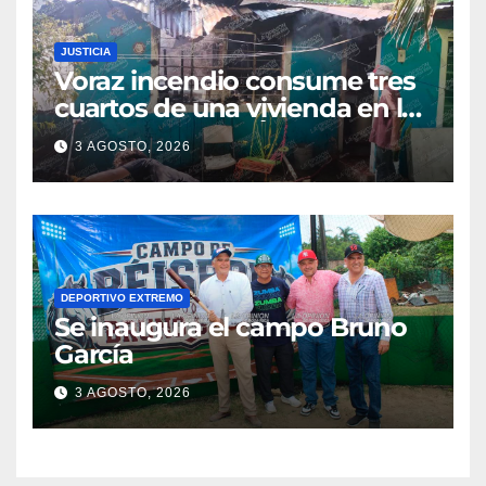
JUSTICIA
Voraz incendio consume tres
cuartos de una vivienda en la
colonia Manuel Ávila
3 AGOSTO, 2026
Camacho
DEPORTIVO EXTREMO
Se inaugura el campo Bruno
García
3 AGOSTO, 2026