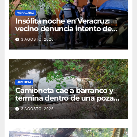
VERACRUZ
Insólita noche en Veracruz:
vecino denuncia intento de
cateo tras viralizar video
3 AGOSTO, 2026
captado por cámaras de
seguridad
JUSTICIA
Camioneta cae a barranco y
termina dentro de una poza
en Coatzintla; conductor sale
3 AGOSTO, 2026
con golpes leves