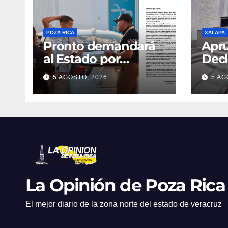
POZA RICA
XALAPA
Pronto demandará
Apr
al Estado por
Decl
operativos
Proc
5 AGOSTO, 2026
5 AG
cont
mun
La Opinión de Poza Rica
El mejor diario de la zona norte del estado de veracruz