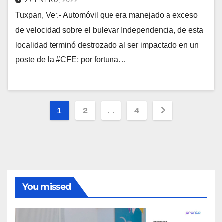
27 ENERO, 2022
Tuxpan, Ver.- Automóvil que era manejado a exceso
de velocidad sobre el bulevar Independencia, de esta
localidad terminó destrozado al ser impactado en un
poste de la #CFE; por fortuna…
Paginación
1
2
…
4
de
entradas
You missed