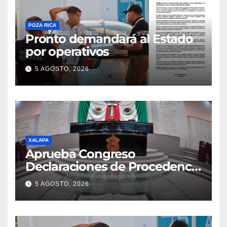
POZA RICA
Pronto demandará al Estado
por operativos
5 AGOSTO, 2026
XALAPA
Aprueba Congreso
Declaraciones de Procedencia
en contra de dos munícipes
5 AGOSTO, 2026