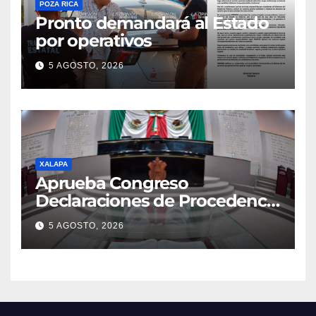
POZA RICA
Pronto demandará al Estado
por operativos
5 AGOSTO, 2026
XALAPA
Aprueba Congreso
Declaraciones de Procedencia
en contra de dos munícipes
5 AGOSTO, 2026