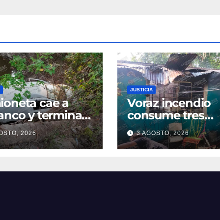
JUSTICIA
oneta cae a
Voraz incendio
anco y termina
consume tres
ro de una poza
cuartos de una
OSTO, 2026
3 AGOSTO, 2026
oatzintla;
vivienda en la
uctor sale con
colonia Manuel Á
es leves
Camacho