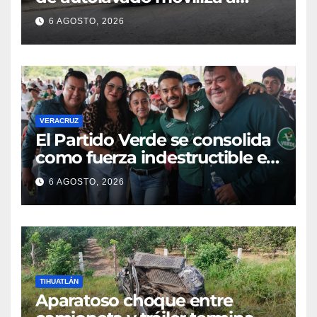
policías en Poza Rica
6 AGOSTO, 2026
VERACRUZ
​El Partido Verde se consolida
como fuerza indestructible en
la zona norte de Veracruz
6 AGOSTO, 2026
TIHUATLÁN
Aparatoso choque entre