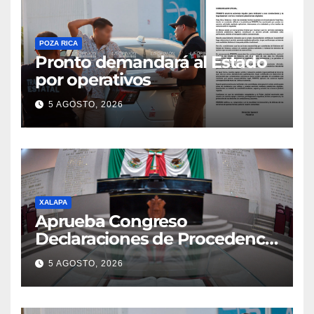
POZA RICA
Pronto demandará al Estado
por operativos
5 AGOSTO, 2026
XALAPA
Aprueba Congreso
Declaraciones de Procedencia
en contra de dos munícipes
5 AGOSTO, 2026