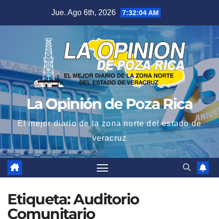
Saltar
Jue. Ago 6th, 2026
7:32:05 AM
al
contenido
La Opinión de Poza Rica
El mejor diario de la zona norte del estado de
veracruz
Etiqueta:
Auditorio
Comunitario