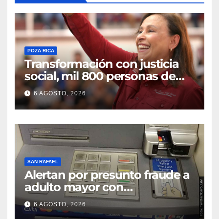
POZA RICA
Transformación con justicia
social, mil 800 personas de
siete municipios reciben
6 AGOSTO, 2026
Apoyo a la Palabra: Rocío
Nahle
SAN RAFAEL
Alertan por presunto fraude a
adulto mayor con
discapacidad visual en cajero
6 AGOSTO, 2026
bancario