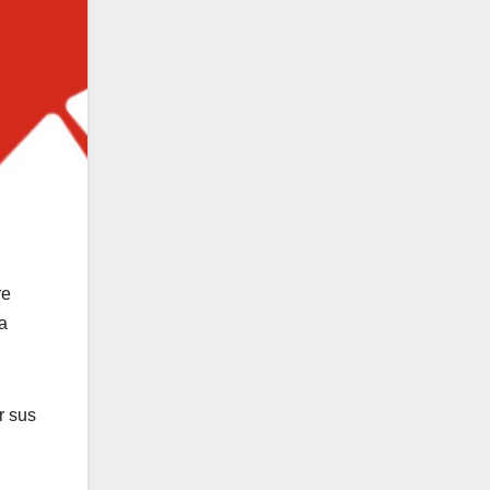
re
a
r sus