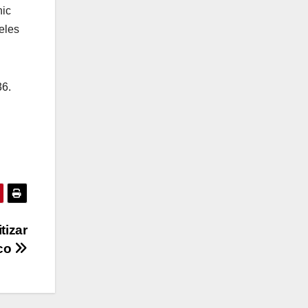
nic
eles
36.
tizar
ico