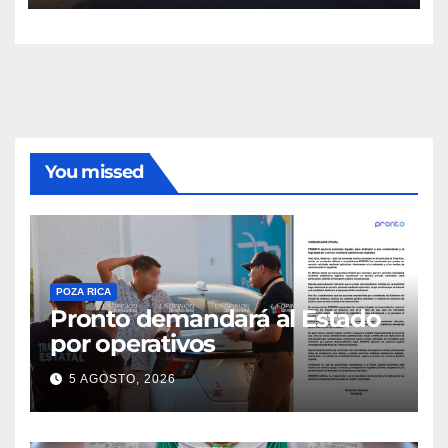
estatales refuerzan vigilancia
You missed
POZA RICA
Pronto demandará al Estado
por operativos
5 AGOSTO, 2026