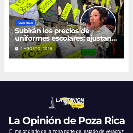
POZA RICA
Subirán los precios de
uniformes escolares; ajustan
promociones
5 AGOSTO, 2026
La Opinión de Poza Rica
El mejor diario de la zona norte del estado de veracruz