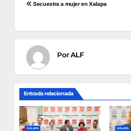
Navegación
Secuestra a mujer en Xalapa
de
entradas
Por
ALF
Entrada relacionada
XALAPA
XALAPA