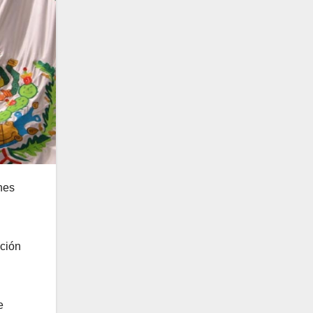
nes
cción
e