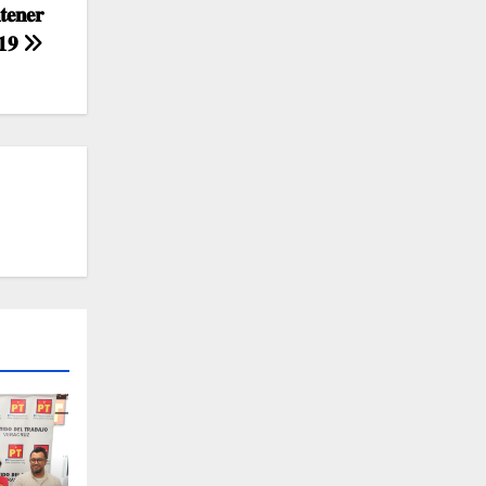
𝐞𝐧𝐞𝐫
-𝟏𝟗