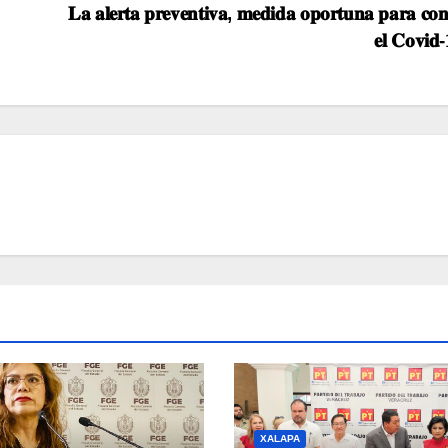
𝐋𝐚 𝐚𝐥𝐞𝐫𝐭𝐚 𝐩𝐫𝐞𝐯𝐞𝐧𝐭𝐢𝐯𝐚, 𝐦𝐞𝐝𝐢𝐝𝐚 𝐨𝐩𝐨𝐫𝐭𝐮𝐧𝐚 𝐩𝐚𝐫𝐚 𝐜𝐨𝐧
𝐞𝐥 𝐂𝐨𝐯𝐢𝐝
XALAPA