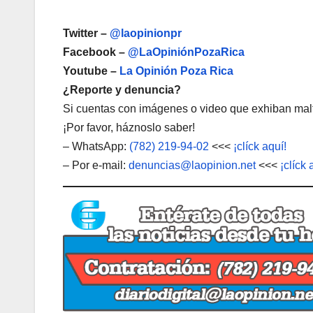
Twitter –
@laopinionpr
Facebook –
@LaOpiniónPozaRica
Youtube –
La Opinión Poza Rica
¿Reporte y denuncia?
Si cuentas con imágenes o video que exhiban malt
¡Por favor, háznoslo saber!
– WhatsApp:
(782) 219-94-02
<<<
¡clíck aquí!
– Por e-mail:
denuncias@laopinion.net
<<<
¡clíck 