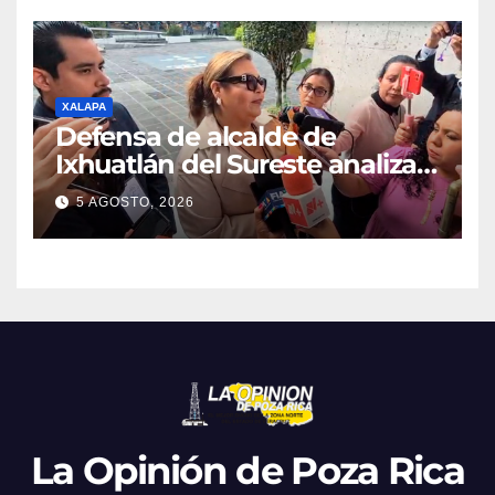
XALAPA
Defensa de alcalde de
Ixhuatlán del Sureste analiza
promover amparo tras
5 AGOSTO, 2026
resolución sobre el desafuero
La Opinión de Poza Rica