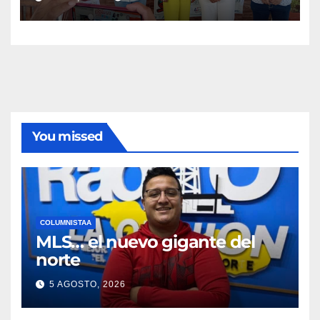
You missed
COLUMNISTAA
MLS… el nuevo gigante del
norte
5 AGOSTO, 2026