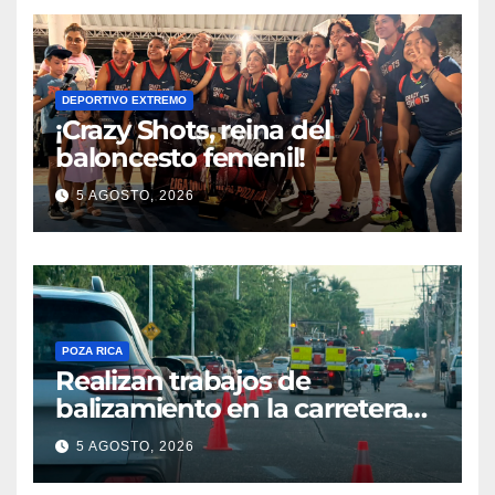
DEPORTIVO EXTREMO
¡Crazy Shots, reina del
baloncesto femenil!
5 AGOSTO, 2026
POZA RICA
Realizan trabajos de
balizamiento en la carretera
Poza Rica–Cazones
5 AGOSTO, 2026