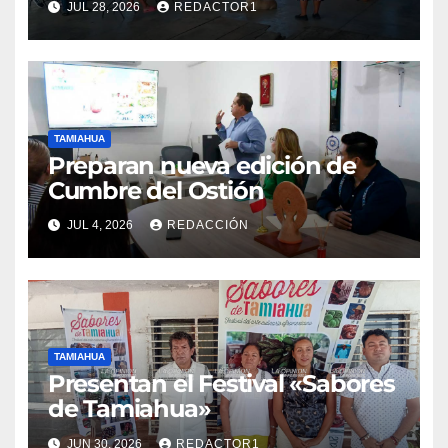
JUL 28, 2026
REDACTOR1
TAMIAHUA
Preparan nueva edición de
Cumbre del Ostión
JUL 4, 2026
REDACCIÓN
TAMIAHUA
Presentan el Festival «Sabores
de Tamiahua»
JUN 30, 2026
REDACTOR1