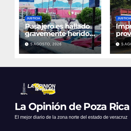
JUSTICIA
JUSTICIA
Pasajero es hallado
Imp
gravemente herido
pro
dentro de un baño
entr
5 AGOSTO, 2026
5 AG
La Opinión de Poza Rica
El mejor diario de la zona norte del estado de veracruz