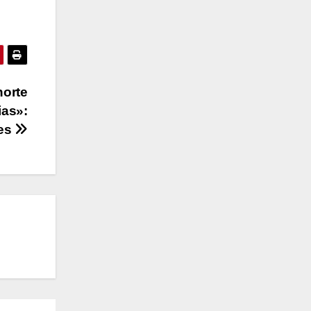
norte
ias»:
les