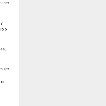
rponer
 y
lio o
nea,
 mujer
a de