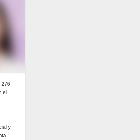
l 276
n el
ial y
nta