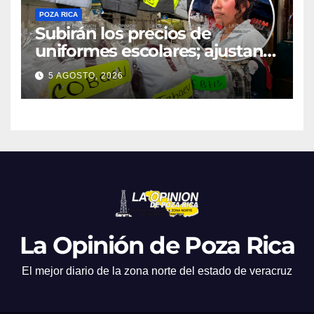
POZA RICA
Subirán los precios de
uniformes escolares; ajustan
promociones
5 AGOSTO, 2026
La Opinión de Poza Rica
El mejor diario de la zona norte del estado de veracruz