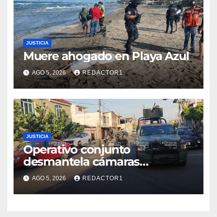
JUSTICIA
Muere ahogado en Playa Azul
AGO 5, 2026
REDACTOR1
JUSTICIA
Operativo conjunto
desmantela cámaras
presuntamente irregulares en
AGO 5, 2026
REDACTOR1
Poza Rica; fuerzas federales y
estatales refuerzan vigilancia