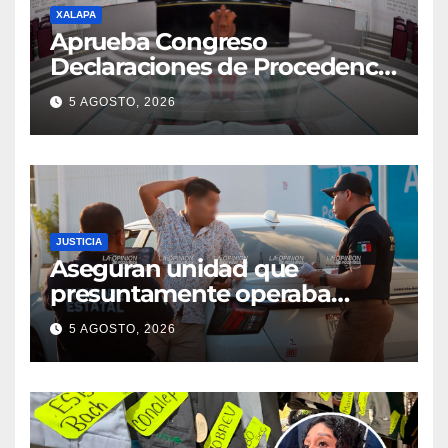
XALAPA
Aprueba Congreso
Declaraciones de Procedencia
en contra de dos munícipes
5 AGOSTO, 2026
JUSTICIA
Aseguran unidad que
presuntamente operaba
mediante aplicación digital en
5 AGOSTO, 2026
operativo de Transporte
Público