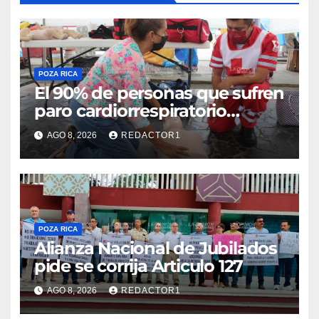
POZA RICA
El 90% de personas que sufren
paro cardiorrespiratorio
mueren
AGO 8, 2026
REDACTOR1
POZA RICA
Alianza Nacional de Jubilados
pide se corrija Articulo 127
AGO 8, 2026
REDACTOR1