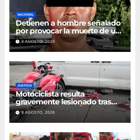
NACIONAL
Detienen a hombre señalado
por provocar la muerte de un
adulto mayor
8 AGOSTO, 2026
JUSTICIA
Motociclista resulta
gravemente lesionado tras
choque en la colonia Ricardo
8 AGOSTO, 2026
Flores Magón