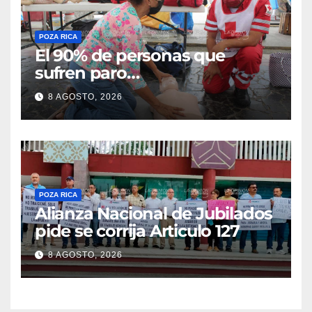
POZA RICA
El 90% de personas que
sufren paro
cardiorrespiratorio mueren
8 AGOSTO, 2026
POZA RICA
Alianza Nacional de Jubilados
pide se corrija Articulo 127
8 AGOSTO, 2026