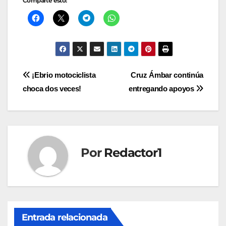
Comparte esto:
Navegación
¡Ebrio motociclista
Cruz Ámbar continúa
choca dos veces!
entregando apoyos
de
entradas
Por
Redactor1
Entrada relacionada