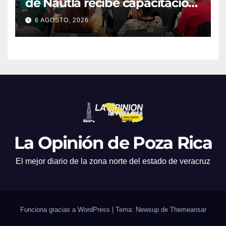
de Nautla recibe capacitación
en atención a emergencias
6 AGOSTO, 2026
La Opinión de Poza Rica
El mejor diario de la zona norte del estado de veracruz
Funciona gracias a WordPress
|
Tema: Newsup de
Themeansar