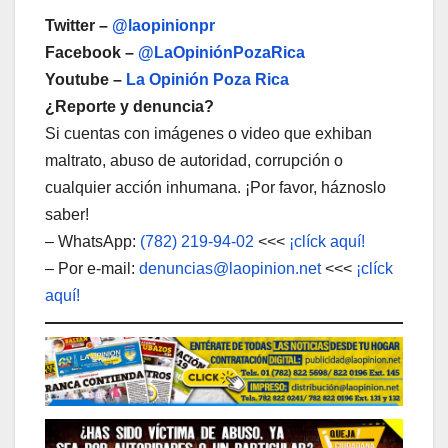
Twitter –
@laopinionpr
Facebook –
@LaOpiniónPozaRica
Youtube –
La Opinión Poza Rica
¿Reporte y denuncia?
Si cuentas con imágenes o video que exhiban
maltrato, abuso de autoridad, corrupción o
cualquier acción inhumana. ¡Por favor, háznoslo
saber!
– WhatsApp:
(782) 219-94-02
<<<
¡clíck aquí!
– Por e-mail:
denuncias@laopinion.net
<<<
¡clíck
aquí!