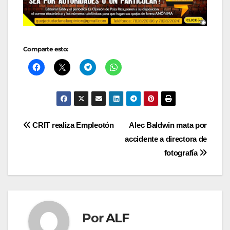
Comparte esto:
Navegación
CRIT realiza Empleotón
Alec Baldwin mata por
accidente a directora de
de
fotografía
entradas
Por
ALF