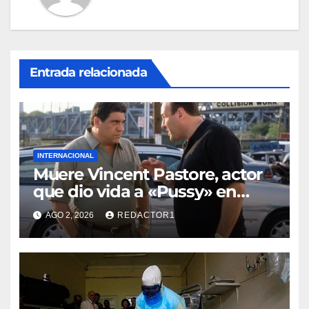
Entrada relacionada
INTERNACIONAL
Muere Vincent Pastore, actor
que dio vida a «Pussy» en
«Los Soprano»
AGO 2, 2026
REDACTOR1