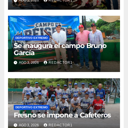
AGO 5, 2026
REDACTOR1
DEPORTIVO EXTREMO
Se inaugura el campo Bruno
García
AGO 3, 2026
REDACTOR1
DEPORTIVO EXTREMO
Fresno se impone a Cafeteros
AGO 3, 2026
REDACTOR1