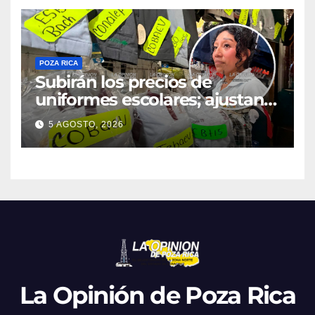
POZA RICA
Subirán los precios de
uniformes escolares; ajustan
promociones
5 AGOSTO, 2026
La Opinión de Poza Rica