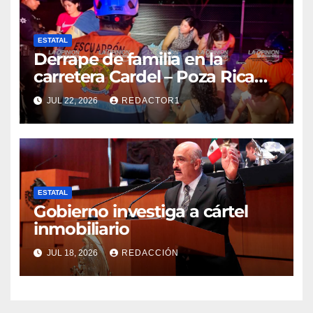
ESTATAL
Derrape de familia en la
carretera Cardel – Poza Rica
reaviva críticas por tardanza
JUL 22, 2026
REDACTOR1
de ambulancia municipal
ESTATAL
Gobierno investiga a cártel
inmobiliario
JUL 18, 2026
REDACCIÓN