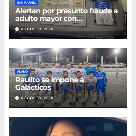
SAN RAFAEL
Alertan por presunto fraude a
adulto mayor con
discapacidad visual en cajero
6 AGOSTO, 2026
bancario
ÁLAMO
Raulito se impone a
Galácticos
6 AGOSTO, 2026