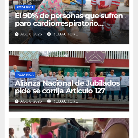
POZA RICA
El 90% de personas que sufren
paro cardiorrespiratorio
mueren
AGO 8, 2026
REDACTOR1
POZA RICA
Alianza Nacional de Jubilados
pide se corrija Articulo 127
AGO 8, 2026
REDACTOR1