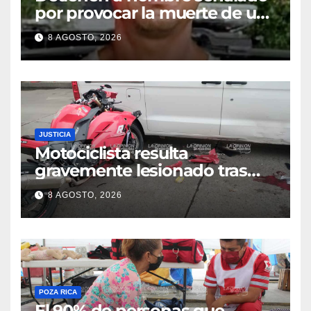
por provocar la muerte de un
adulto mayor
8 AGOSTO, 2026
JUSTICIA
Motociclista resulta
gravemente lesionado tras
choque en la colonia Ricardo
8 AGOSTO, 2026
Flores Magón
POZA RICA
El 90% de personas que