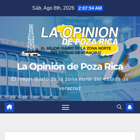
Saltar
Sáb. Ago 8th, 2026
2:07:55 AM
al
contenido
La Opinión de Poza Rica
El mejor diario de la zona norte del estado de
veracruz