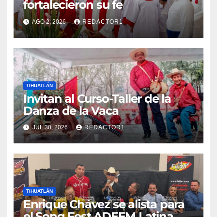
fortalecieron su fe
AGO 2, 2026
REDACTOR1
TIHUATLÁN
Invitan al Curso-Taller de la
Danza de la Vaca
JUL 30, 2026
REDACTOR1
TIHUATLÁN
Enrique Chávez se alista para
el Song Fest ADEEM Latina