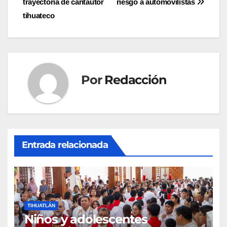
trayectoria de cantautor
riesgo a automovilistas
de
tihuateco
entradas
Por
Redacción
Entrada relacionada
TIHUATLÁN
Niños y adolescentes