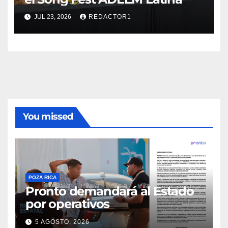
JUL 23, 2026
REDACTOR1
You missed
POZA RICA
Pronto demandará al Estado
por operativos
5 AGOSTO, 2026