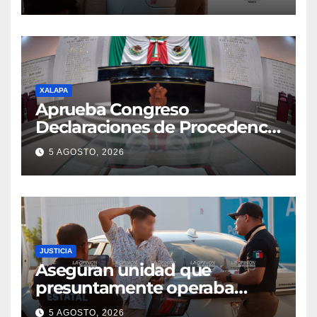
XALAPA
Aprueba Congreso
Declaraciones de Procedencia
en contra de dos munícipes
5 AGOSTO, 2026
JUSTICIA
Aseguran unidad que
presuntamente operaba
mediante aplicación digital en
5 AGOSTO, 2026