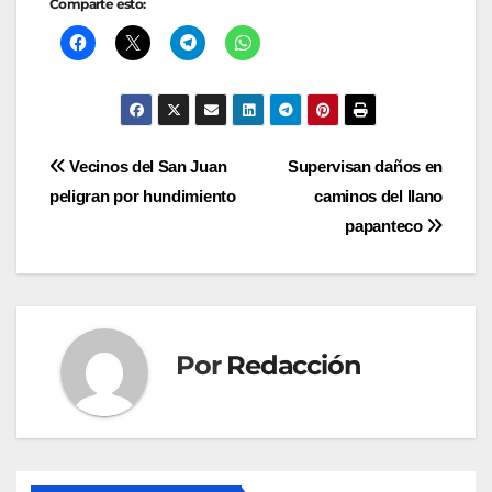
Comparte esto:
Navegación
Vecinos del San Juan
Supervisan daños en
peligran por hundimiento
caminos del llano
de
papanteco
entradas
Por
Redacción