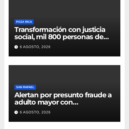
POZA RICA
Transformación con justicia
social, mil 800 personas de
siete municipios reciben
6 AGOSTO, 2026
Apoyo a la Palabra: Rocío
Nahle
SAN RAFAEL
Alertan por presunto fraude a
adulto mayor con
discapacidad visual en cajero
6 AGOSTO, 2026
bancario