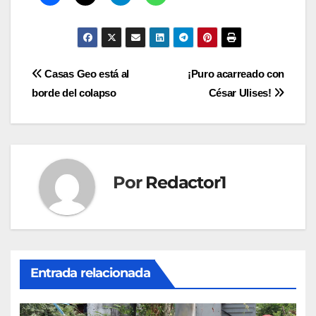
Navegación
Casas Geo está al
¡Puro acarreado con
borde del colapso
César Ulises!
de
entradas
Por
Redactor1
Entrada relacionada