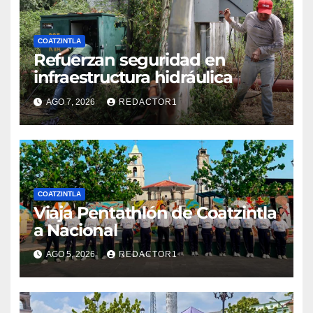
COATZINTLA
Refuerzan seguridad en
infraestructura hidráulica
AGO 7, 2026
REDACTOR1
COATZINTLA
Viaja Pentathlón de Coatzintla
a Nacional
AGO 5, 2026
REDACTOR1