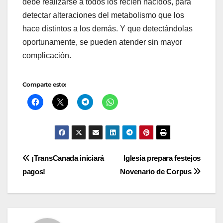
debe realizarse a todos los recién nacidos, para
detectar alteraciones del metabolismo que los
hace distintos a los demás. Y que detectándolas
oportunamente, se pueden atender sin mayor
complicación.
Comparte esto:
Navegación
¡TransCanada iniciará
Iglesia prepara festejos
pagos!
Novenario de Corpus
de
entradas