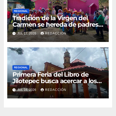
REGIONAL
Tradición de la Virgen del
Carmen se hereda de padres a
hijos en El Esquilón, Jilotepec
JUL 17, 2026
REDACCIÓN
REGIONAL
Primera Feria del Libro de
Jilotepec busca acercar a los
jóvenes a la lectura
JUL 16, 2026
REDACCIÓN