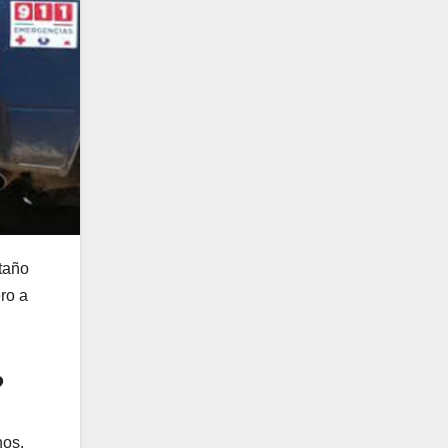
taño
ro a
?
nos,