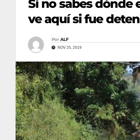
Si no sabes dónde e
ve aquí si fue dete
Por
ALF
NOV 25, 2019