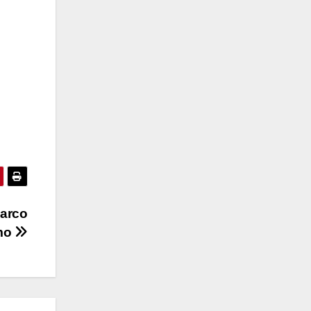
narco
smo